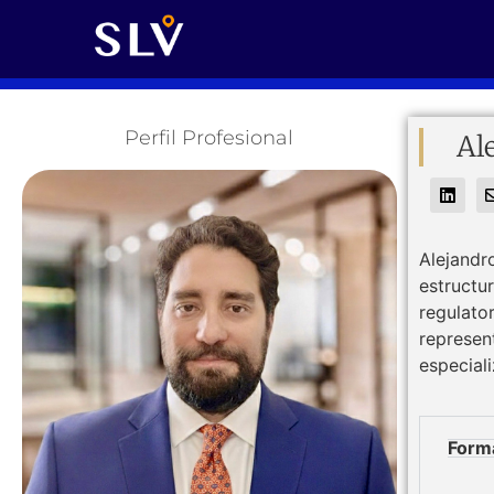
Perfil Profesional
Al
Alejandr
estructu
regulato
represen
especial
Form