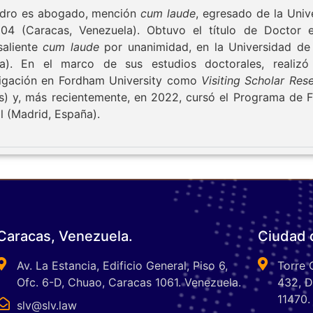
ndro es abogado, mención
cum laude
, egresado de la Univ
04 (Caracas, Venezuela). Obtuvo el título de Doctor 
saliente
cum laude
por unanimidad, en la Universidad de
a). En el marco de sus estudios doctorales, realiz
tigación en Fordham University como
Visiting Scholar Res
s) y, más recientemente, en 2022, cursó el Programa de Fi
l (Madrid, España).
Caracas, Venezuela.
Ciudad 
Av. La Estancia, Edificio General, Piso 6,
Torre 
Ofc. 6-D, Chuao, Caracas 1061. Venezuela.
432, D
11470.
slv@slv.law